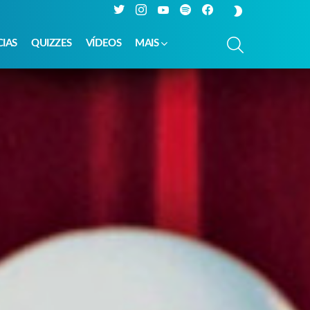
Twitter
Instagram
YouTube
Spotify
Facebook
SWITCH
SKIN
PESQUISAR
CIAS
QUIZZES
VÍDEOS
MAIS