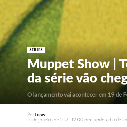
SÉRIES
Muppet Show | T
da série vão che
O lançamento vai acontecer em 19 de F
Por
Lucas
19 de janeiro de 2021, 12:00 pm
updated
5 de fe