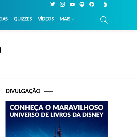
Twitter
Instagram
YouTube
Spotify
Facebook
SWITCH
SKIN
PESQUISAR
CIAS
QUIZZES
VÍDEOS
MAIS
)
DIVULGAÇÃO