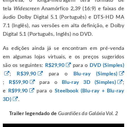
empresa, o longa-metragem terá formato de
tela
Widescreen
Anamórfico 2,39 (16:9) e faixas de
áudio Dolby Digital 5.1 (Português) e DTS-HD MA
7.1 (Inglês), nas versões em alta definição, e Dolby
Digital 5.1 (Português, Inglês) no DVD.
As edições ainda já se encontram em pré-venda
em algumas lojas virtuais, e os preços sugeridos
são os seguintes:
R$29,90
para o
DVD (Simples)
;
R$39,90
para o
Blu-ray (Simples)
;
R$59,90
para o
Blu-ray 3D (Simples)
;
e
R$99,90
para o
Steelbook
(Blu-ray + Blu-ray
3D)
.
Trailer legendado de
Guardiões da Galáxia Vol. 2