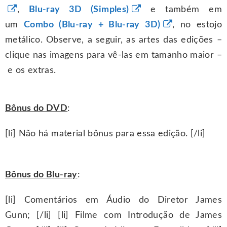
,
Blu-ray 3D (Simples)
e também em
um
Combo (Blu-ray + Blu-ray 3D)
, no estojo
metálico. Observe, a seguir, as artes das edições –
clique nas imagens para vê-las em tamanho maior –
e os extras.
Bônus do DVD
:
[li] Não há material bônus para essa edição. [/li]
Bônus do Blu-ray
:
[li] Comentários em Áudio do Diretor James
Gunn; [/li] [li] Filme com Introdução de James