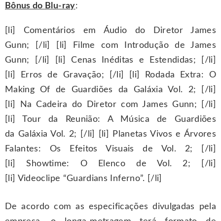
Bônus do Blu-ray
:
[li] Comentários em Áudio do Diretor James
Gunn; [/li] [li] Filme com Introdução de James
Gunn; [/li] [li] Cenas Inéditas e Estendidas; [/li]
[li] Erros de Gravação; [/li] [li] Rodada Extra: O
Making Of de Guardiões da Galáxia Vol. 2; [/li]
[li] Na Cadeira do Diretor com James Gunn; [/li]
[li] Tour da Reunião: A Música de Guardiões
da Galáxia Vol. 2; [/li] [li] Planetas Vivos e Árvores
Falantes: Os Efeitos Visuais de Vol. 2; [/li]
[li] Showtime: O Elenco de Vol. 2; [/li]
[li] Videoclipe “Guardians Inferno”. [/li]
De acordo com as especificações divulgadas pela