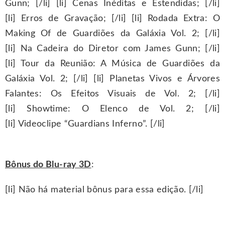
Gunn; [/li] [li] Cenas Inéditas e Estendidas; [/li]
[li] Erros de Gravação; [/li] [li] Rodada Extra: O
Making Of de Guardiões da Galáxia Vol. 2; [/li]
[li] Na Cadeira do Diretor com James Gunn; [/li]
[li] Tour da Reunião: A Música de Guardiões da
Galáxia Vol. 2; [/li] [li] Planetas Vivos e Árvores
Falantes: Os Efeitos Visuais de Vol. 2; [/li]
[li] Showtime: O Elenco de Vol. 2; [/li]
[li] Videoclipe “Guardians Inferno”. [/li]
Bônus do Blu-ray 3D
:
[li] Não há material bônus para essa edição. [/li]