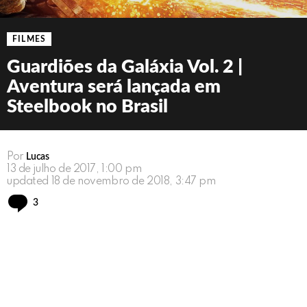
FILMES
Guardiões da Galáxia Vol. 2 |
Aventura será lançada em
Steelbook no Brasil
Por
Lucas
13 de julho de 2017, 1:00 pm
updated
18 de novembro de 2018, 3:47 pm
Comments
3