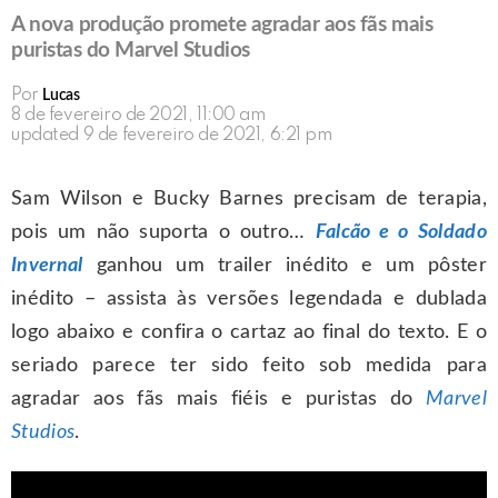
A nova produção promete agradar aos fãs mais
puristas do Marvel Studios
Por
Lucas
8 de fevereiro de 2021, 11:00 am
updated
9 de fevereiro de 2021, 6:21 pm
Sam Wilson e Bucky Barnes precisam de terapia,
pois um não suporta o outro…
Falcão e o Soldado
Invernal
ganhou um trailer inédito e um pôster
inédito – assista às versões legendada e dublada
logo abaixo e confira o cartaz ao final do texto. E o
seriado parece ter sido feito sob medida para
agradar aos fãs mais fiéis e puristas do
Marvel
Studios
.