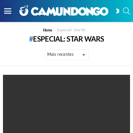
P
SWITC
SKIN
Menu
You are here:
Especial: Star Wars
Home
ESPECIAL: STAR WARS
PUBLICAÇÕES
MAIS
RECENTES