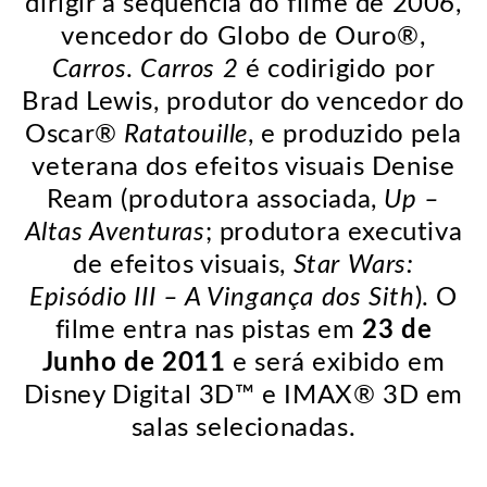
dirigir a sequência do filme de 2006,
vencedor do Globo de Ouro®,
Carros
.
Carros
2
é codirigido por
Brad Lewis, produtor do vencedor do
Oscar®
Ratatouille
, e produzido pela
veterana dos efeitos visuais Denise
Ream (produtora associada,
Up –
Altas Aventuras
; produtora executiva
de efeitos visuais,
Star Wars:
Episódio III – A Vingança dos Sith
). O
filme entra nas pistas em
23 de
Junho de 2011
e será exibido em
Disney Digital 3D™ e IMAX® 3D em
salas selecionadas.