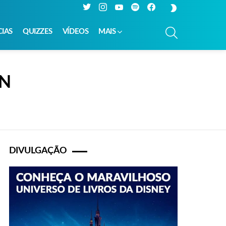
Twitter
Instagram
YouTube
Spotify
Facebook
SWITCH
SKIN
PESQUISAR
CIAS
QUIZZES
VÍDEOS
MAIS
ON
DIVULGAÇÃO