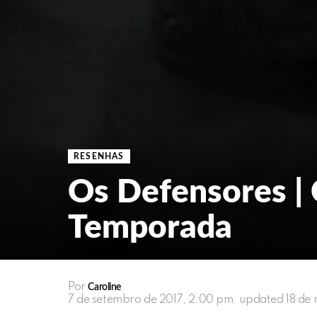
RESENHAS
Os Defensores | 
Temporada
Por
Caroline
7 de setembro de 2017, 2:00 pm
updated
18 de