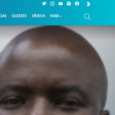
Twitter
Instagram
YouTube
Spotify
Facebook
SWITCH
SKIN
PESQUISAR
CIAS
QUIZZES
VÍDEOS
MAIS