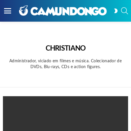
P
SWITC
SKIN
Menu
CHRISTIANO
Administrador, viciado em filmes e música. Colecionador de
DVDs, Blu-rays, CDs e action figures.
PUBLICAÇÕES
MAIS
RECENTES