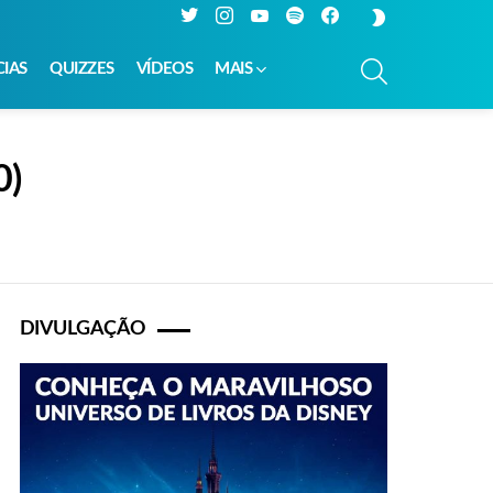
Twitter
Instagram
YouTube
Spotify
Facebook
SWITCH
SKIN
PESQUISAR
CIAS
QUIZZES
VÍDEOS
MAIS
0)
DIVULGAÇÃO