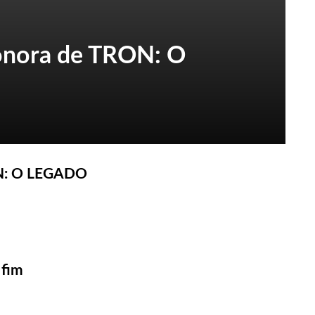
sonora de TRON: O
ON: O LEGADO
 fim