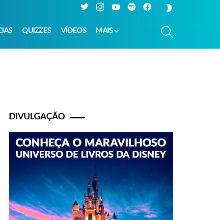
Twitter
Instagram
YouTube
Spotify
Facebook
SWITCH
SKIN
PESQUISAR
CIAS
QUIZZES
VÍDEOS
MAIS
DIVULGAÇÃO