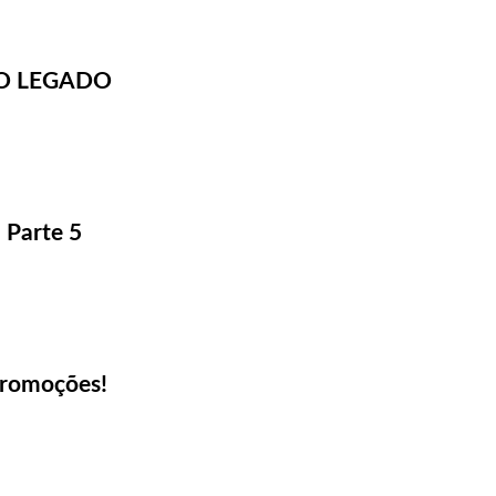
: O LEGADO
 Parte 5
 promoções!