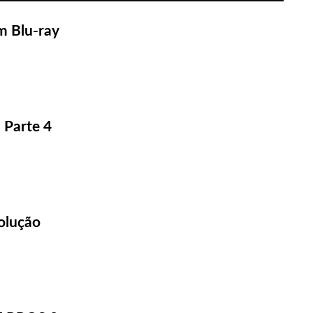
m Blu-ray
 Parte 4
olução